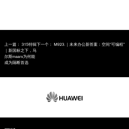
帖
上一篇：
315特辑
下一个：
M923.｜未来办公新答案：空间“可编程”
｜新国标之下，马
子
尔斯maars为何能
导
成为隔断首选
航