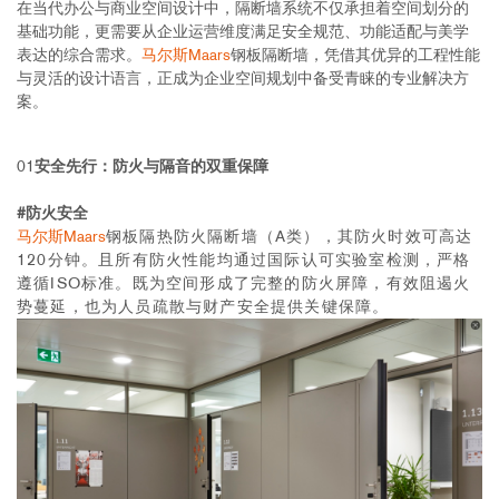
在当代办公与商业空间设计中，隔断墙系统不仅承担着空间划分的
基础功能，更需要从企业运营维度满足安全规范、功能适配与美学
表达的综合需求。
马尔斯Maars
钢板隔断墙，凭借其优异的工程性能
与灵活的设计语言，正成为企业空间规划中备受青睐的专业解决方
案。
01
安全先行：防火与隔音的双重保障
#
防火安全
马尔斯Maars
钢板隔热防火隔断墙（A类），其防火时效可高达
120分钟。且所有防火性能均通过国际认可实验室检测，严格
遵循ISO标准。既
为空间形成了完整的防火屏障，有效阻遏火
势蔓延，也为人员疏散与财产安全提供关键保障。